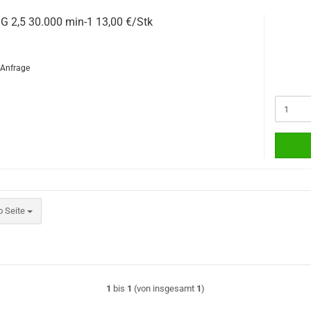
G 2,5 30.000 min-1 13,00 €/Stk
f Anfrage
eite
o Seite
1
bis
1
(von insgesamt
1
)