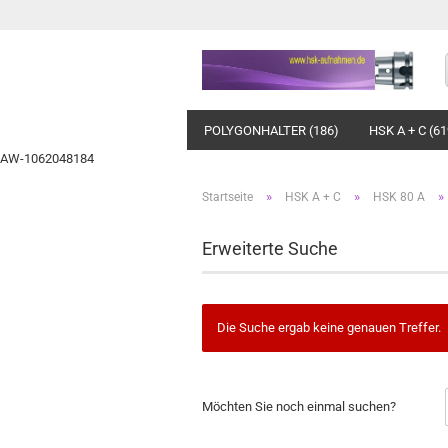
POLYGONHALTER (186)
HSK A + C (61
AW-1062048184
»
»
»
Startseite
HSK A + C
HSK 80 A
Erweiterte Suche
Die Suche ergab keine genauen Treffer.
MÖCHTEN
Möchten Sie noch einmal suchen?
SIE
NOCH