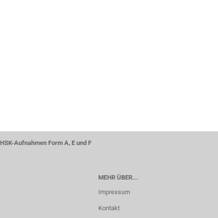
EINMAL
SUCHEN?
HSK-Aufnahmen Form A, E und F
MEHR ÜBER...
Impressum
Kontakt