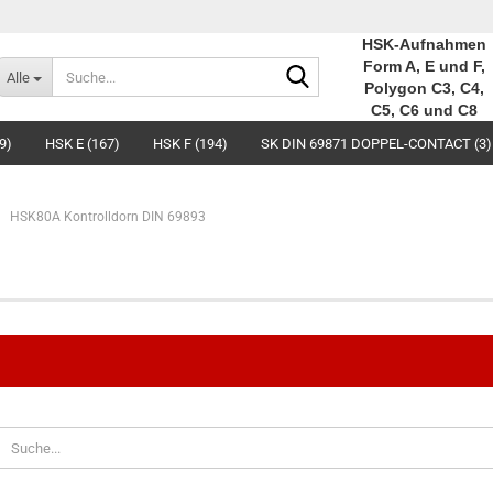
HSK-Aufnahmen
Suche...
Form A, E und F,
Alle
Polygon C3, C4,
C5, C6 und C8
9)
HSK E (167)
HSK F (194)
SK DIN 69871 DOPPEL-CONTACT (3)
HSK80A Kontrolldorn DIN 69893