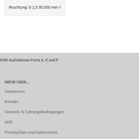
Wuchtung: G 2,5 30.000 min-1
HSK-Aufnahmen Form A, E und F
MEHR ÜBER...
Impressum
Kontakt
Versand- & Zahlungsbedingungen
AGB
Privatsphäre und Datenschutz