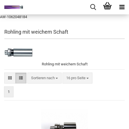
AW-1062048184
Rohling mit weichem Schaft
Rohling mit weichem Schaft
Sortieren nach
pro Seite
Sortieren nach
16 pro Seite
1