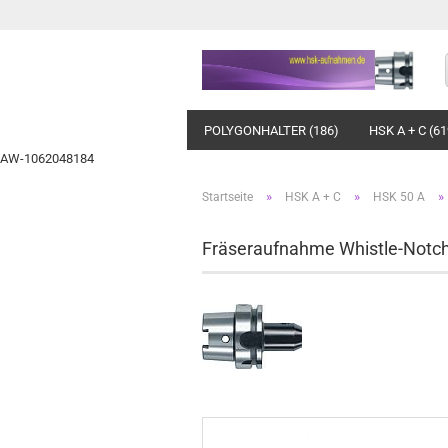
POLYGONHALTER (186)
HSK A + C (61
AW-1062048184
»
»
»
Startseite
HSK A + C
HSK 50 A
Fräseraufnahme Whistle-Notc