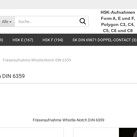
HSK-Aufnahmen
Suche...
Form A, E und F,
Alle
Polygon C3, C4,
C5, C6 und C8
9)
HSK E (167)
HSK F (194)
SK DIN 69871 DOPPEL-CONTACT (3)
Fräseraufnahme Whistle-Notch DIN 6359
h DIN 6359
Fräseraufnahme Whistle-Notch DIN 6359