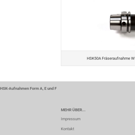
HSK50A Fräseraufnahme Wh
HSK-Aufnahmen Form A, E und F
MEHR ÜBER...
Impressum
Kontakt