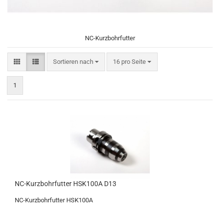
NC-Kurzbohrfutter
Sortieren nach
pro Seite
Sortieren nach
16 pro Seite
1
NC-Kurzbohrfutter HSK100A D13
NC-Kurzbohrfutter HSK100A