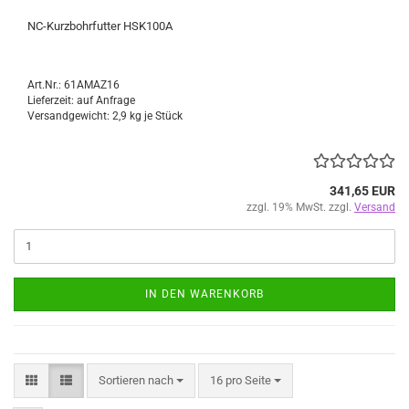
NC-Kurzbohrfutter HSK100A
Art.Nr.: 61AMAZ16
Lieferzeit: auf Anfrage
Versandgewicht:
2,9
kg je Stück
341,65 EUR
zzgl. 19% MwSt. zzgl.
Versand
IN DEN WARENKORB
Sortieren nach
pro Seite
Sortieren nach
16 pro Seite