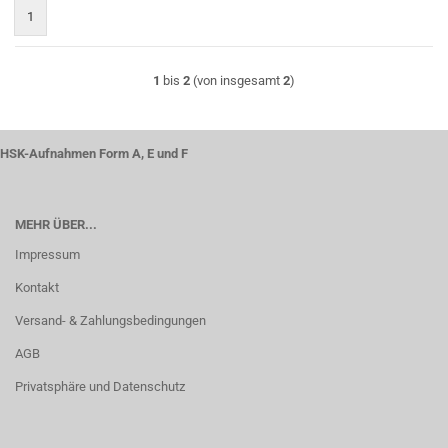
1
1
bis
2
(von insgesamt
2
)
HSK-Aufnahmen Form A, E und F
MEHR ÜBER...
Impressum
Kontakt
Versand- & Zahlungsbedingungen
AGB
Privatsphäre und Datenschutz