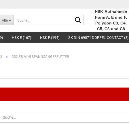
HSK-Aufnahmen
Suche...
Form A, E und F,
Alle
Polygon C3, C4,
C5, C6 und C8
9)
HSK E (167)
HSK F (194)
SK DIN 69871 DOPPEL-CONTACT (3)
»
C3
C32 ER MINI SPANNZANGERFUTTER