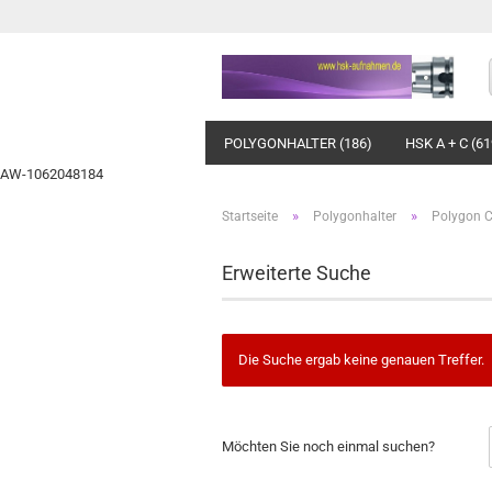
POLYGONHALTER (186)
HSK A + C (61
AW-1062048184
»
»
Startseite
Polygonhalter
Polygon 
Erweiterte Suche
Die Suche ergab keine genauen Treffer.
MÖCHTEN
Möchten Sie noch einmal suchen?
SIE
NOCH