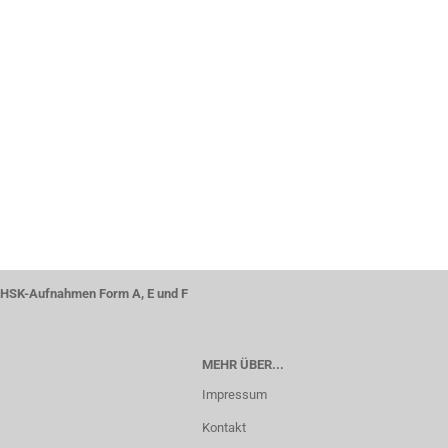
EINMAL
SUCHEN?
HSK-Aufnahmen Form A, E und F
MEHR ÜBER...
Impressum
Kontakt