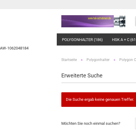
POLYGONHALTER (186)
HSK A + C (61
AW-1062048184
»
»
Startseite
Polygonhalter
Polygon 
Erweiterte Suche
Die Suche ergab keine genauen Treffer.
MÖCHTEN
Möchten Sie noch einmal suchen?
SIE
NOCH