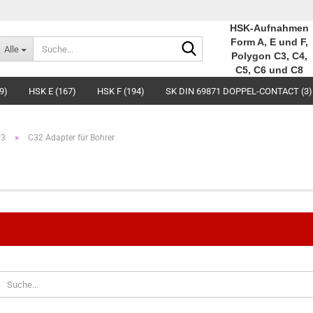
HSK-Aufnahmen
Suche...
Form A, E und F,
Alle
Polygon C3, C4,
C5, C6 und C8
9)
HSK E (167)
HSK F (194)
SK DIN 69871 DOPPEL-CONTACT (3)
»
C3
C32 Adapter für Bohrer