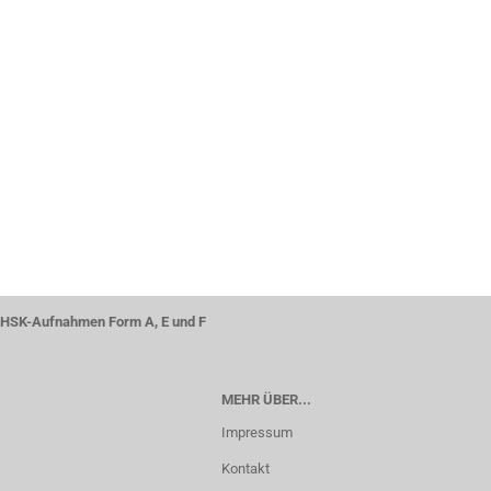
EINMAL
SUCHEN?
HSK-Aufnahmen Form A, E und F
MEHR ÜBER...
Impressum
Kontakt