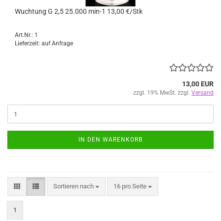
Wuchtung G 2,5 25.000 min-1 13,00 €/Stk
Art.Nr.: 1
Lieferzeit: auf Anfrage
13,00 EUR
zzgl. 19% MwSt. zzgl.
Versand
IN DEN WARENKORB
Sortieren nach
pro Seite
Sortieren nach
16 pro Seite
1