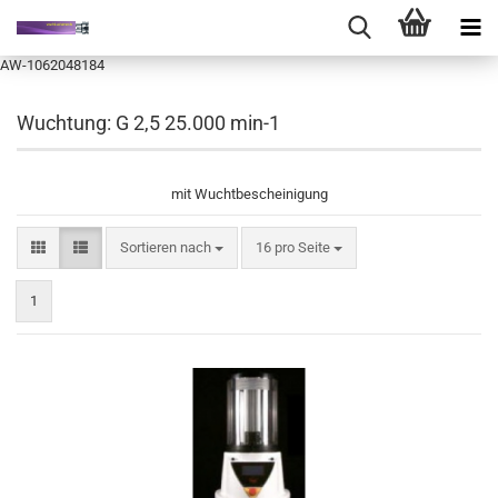
AW-1062048184
Wuchtung: G 2,5 25.000 min-1
mit Wuchtbescheinigung
Sortieren nach
pro Seite
Sortieren nach
16 pro Seite
1