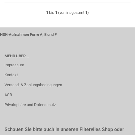
1
bis
1
(von insgesamt
1
)
HSK-Aufnahmen Form A, E und F
MEHR ÜBER...
Impressum
Kontakt
Versand- & Zahlungsbedingungen
AGB
Privatsphäre und Datenschutz
Schauen Sie bitte auch in unseren Filtervlies Shop oder