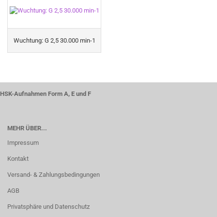
Wuchtung: G 2,5 30.000 min-1
HSK-Aufnahmen Form A, E und F
MEHR ÜBER...
Impressum
Kontakt
Versand- & Zahlungsbedingungen
AGB
Privatsphäre und Datenschutz