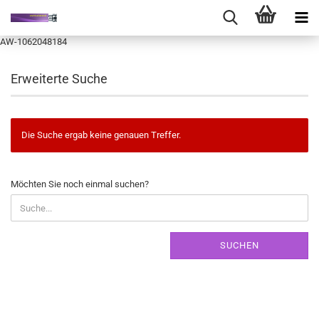
AW-1062048184
Erweiterte Suche
Die Suche ergab keine genauen Treffer.
MÖCHTEN
Möchten Sie noch einmal suchen?
SIE
NOCH
EINMAL
SUCHEN?
SUCHEN