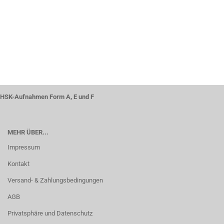
HSK-Aufnahmen Form A, E und F
MEHR ÜBER...
Impressum
Kontakt
Versand- & Zahlungsbedingungen
AGB
Privatsphäre und Datenschutz