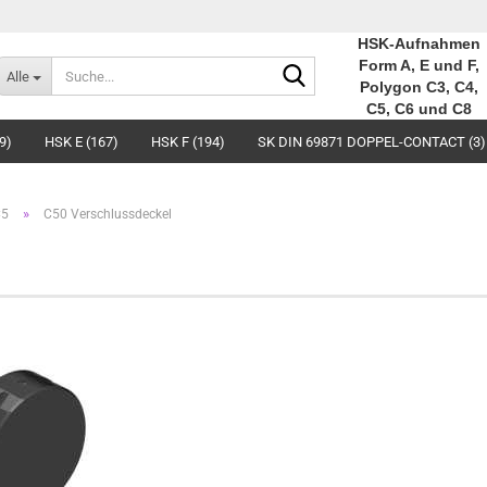
HSK-Aufnahmen
Suche...
Form A, E und F,
Alle
Polygon C3, C4,
C5, C6 und C8
9)
HSK E (167)
HSK F (194)
SK DIN 69871 DOPPEL-CONTACT (3)
»
C5
C50 Verschlussdeckel