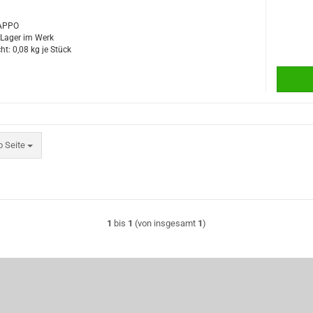
TAPPO
f Lager im Werk
ht:
0,08
kg je Stück
eite
o Seite
1
bis
1
(von insgesamt
1
)