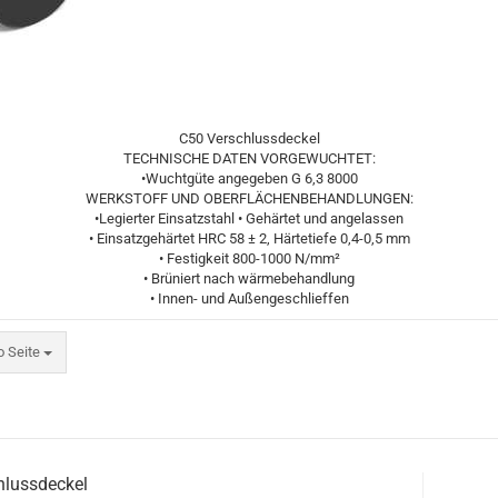
C50 Verschlussdeckel
TECHNISCHE DATEN VORGEWUCHTET:
•Wuchtgüte angegeben G 6,3 8000
WERKSTOFF UND OBERFLÄCHENBEHANDLUNGEN:
•Legierter Einsatzstahl • Gehärtet und angelassen
• Einsatzgehärtet HRC 58 ± 2, Härtetiefe 0,4-0,5 mm
• Festigkeit 800-1000 N/mm²
• Brüniert nach wärmebehandlung
• Innen- und Außengeschlieffen
eite
o Seite
hlussdeckel