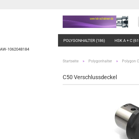
POLYGONHALTER (186)
HSK A + C (61
AW-1062048184
»
»
Startseite
Polygonhalter
Polygon 
C50 Verschlussdeckel