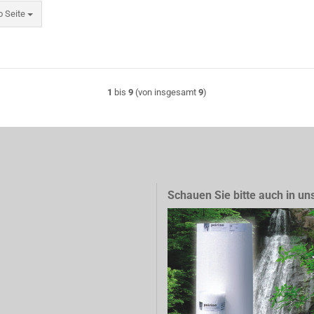
eite
o Seite
1
bis
9
(von insgesamt
9
)
Schauen Sie bitte auch in un