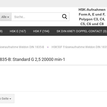
HSK-Aufnahmen
Suche...
Form A, E und F,
Alle
Polygon C3, C4,
C5, C6 und C8
9)
HSK E (167)
HSK F (194)
SK DIN 69871 DOPPEL-CONTACT (3)
»
äseraufnahme Weldon DIN 1835-B
HSK50F Fräseraufnahme Weldon DIN 1835-
35-B: Standard G 2,5 20000 min-1
eite
o Seite