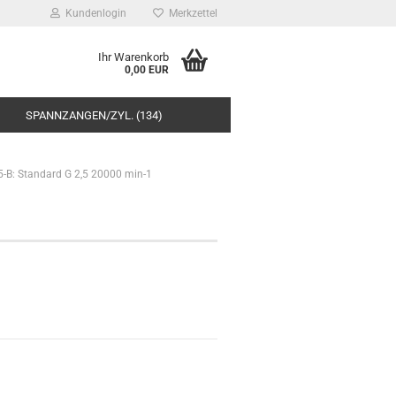
Kundenlogin
Merkzettel
Ihr Warenkorb
0,00 EUR
SPANNZANGEN/ZYL. (134)
B: Standard G 2,5 20000 min-1