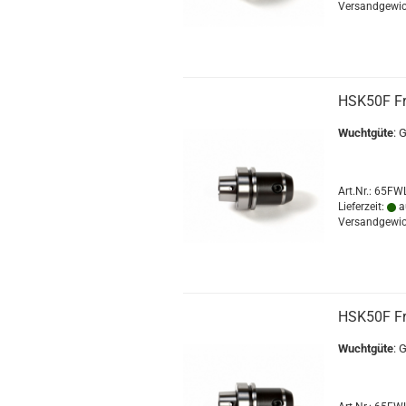
Versandgewic
HSK50F F
Wuchtgüte
: 
Art.Nr.: 65F
Lieferzeit:
a
Versandgewic
HSK50F F
Wuchtgüte
: 