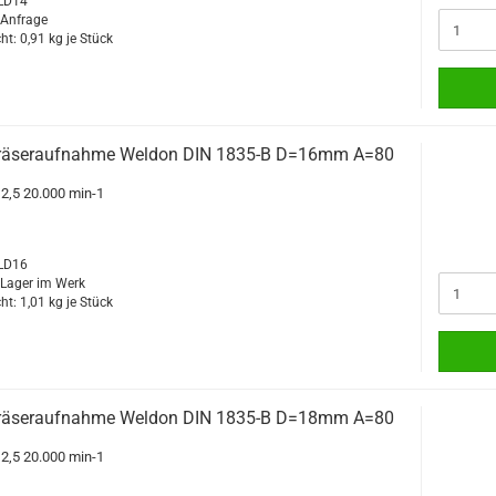
WLD14
f Anfrage
ht:
0,91
kg je Stück
räseraufnahme Weldon DIN 1835-B D=16mm A=80
G2,5 20.000 min-1
WLD16
f Lager im Werk
ht:
1,01
kg je Stück
räseraufnahme Weldon DIN 1835-B D=18mm A=80
G2,5 20.000 min-1