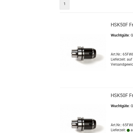
1
HSK50F F
Wuchtgüte
: 
Art.Nr.: 65F
Lieferzeit: au
Versandgewic
HSK50F F
Wuchtgüte
: 
Art.Nr.: 65F
Lieferzeit:
a