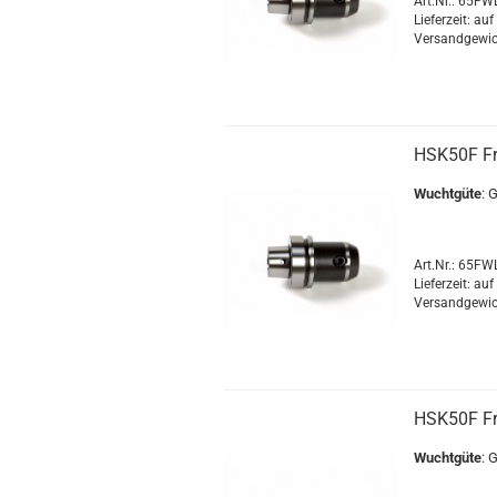
Art.Nr.: 65F
Lieferzeit: au
Versandgewic
HSK50F F
Wuchtgüte
: 
Art.Nr.: 65F
Lieferzeit: au
Versandgewic
HSK50F F
Wuchtgüte
: 