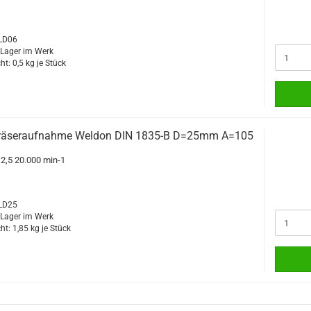
WLD06
f Lager im Werk
ht:
0,5
kg je Stück
räseraufnahme Weldon DIN 1835-B D=25mm A=105
G2,5 20.000 min-1
WLD25
f Lager im Werk
ht:
1,85
kg je Stück