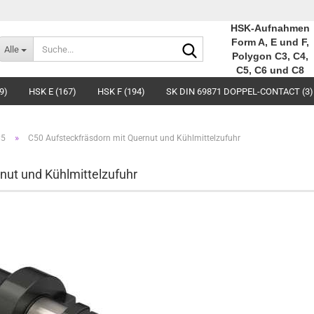
HSK-Aufnahmen
Suche...
Form A, E und F,
Alle
Polygon C3, C4,
C5, C6 und C8
9)
HSK E (167)
HSK F (194)
SK DIN 69871 DOPPEL-CONTACT (3)
»
C5
C50 Aufsteckfräsdorn mit Quernut und Kühlmittelzufuhr
nut und Kühlmittelzufuhr