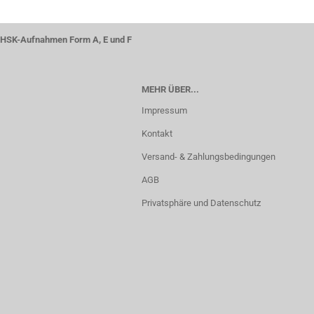
HSK-Aufnahmen Form A, E und F
MEHR ÜBER...
Impressum
Kontakt
Versand- & Zahlungsbedingungen
AGB
Privatsphäre und Datenschutz