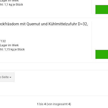
f Lager im Werk
ht:
1,1
kg je Stück
ckfräsdorn mit Quernut und Kühlmittelzufuhr D=32,
PF132
f Lager im Werk
ht:
1,15
kg je Stück
eite
o Seite
1
bis
4
(von insgesamt
4
)