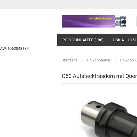
POLYGONHALTER (186)
HSK A + C (61
AW-1062048184
»
»
Startseite
Polygonhalter
Polygon 
C50 Aufsteckfräsdorn mit Quer