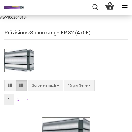
AW-1062048184
Präzisions-Spannzange ER 32 (470E)
Sortieren nach
pro Seite
Sortieren nach
16 pro Seite
1
2
»