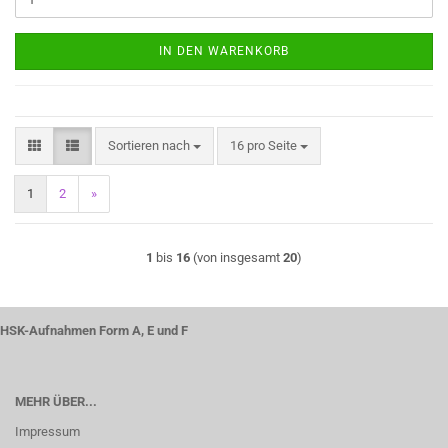
IN DEN WARENKORB
Sortieren nach
pro Seite
Sortieren nach
16 pro Seite
1
2
»
1
bis
16
(von insgesamt
20
)
HSK-Aufnahmen Form A, E und F
MEHR ÜBER...
Impressum