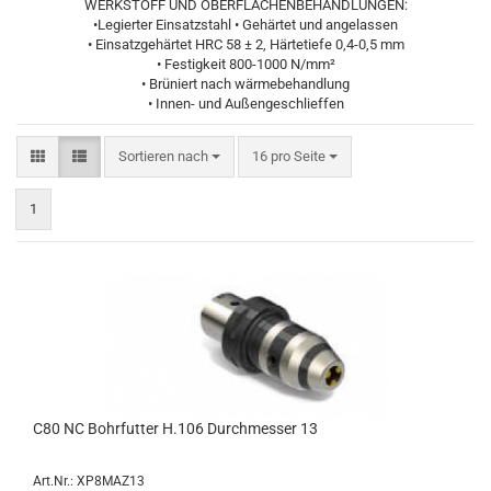
WERKSTOFF UND OBERFLÄCHENBEHANDLUNGEN:
•Legierter Einsatzstahl • Gehärtet und angelassen
• Einsatzgehärtet HRC 58 ± 2, Härtetiefe 0,4-0,5 mm
• Festigkeit 800-1000 N/mm²
• Brüniert nach wärmebehandlung
• Innen- und Außengeschlieffen
Sortieren nach
pro Seite
Sortieren nach
16 pro Seite
1
C80 NC Bohrfutter H.106 Durchmesser 13
Art.Nr.: XP8MAZ13