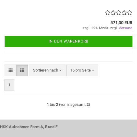
571,30 EUR
zzgl. 19% MwSt. zzgl.
Versand
IN DEN WARENKORB
Sortieren nach
pro Seite
Sortieren nach
16 pro Seite
1
1
bis
2
(von insgesamt
2
)
HSK-Aufnahmen Form A, E und F