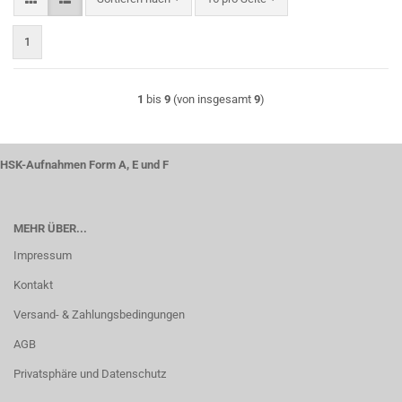
1
1
bis
9
(von insgesamt
9
)
HSK-Aufnahmen Form A, E und F
MEHR ÜBER...
Impressum
Kontakt
Versand- & Zahlungsbedingungen
AGB
Privatsphäre und Datenschutz