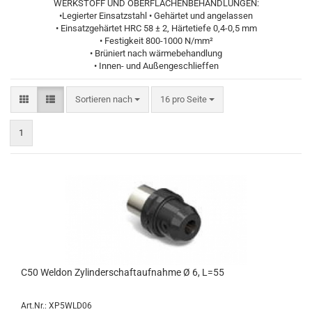
WERKSTOFF UND OBERFLÄCHENBEHANDLUNGEN:
•Legierter Einsatzstahl • Gehärtet und angelassen
• Einsatzgehärtet HRC 58 ± 2, Härtetiefe 0,4-0,5 mm
• Festigkeit 800-1000 N/mm²
• Brüniert nach wärmebehandlung
• Innen- und Außengeschlieffen
Sortieren nach
pro Seite
Sortieren nach
16 pro Seite
1
C50 Weldon Zylinderschaftaufnahme Ø 6, L=55
Art.Nr.: XP5WLD06