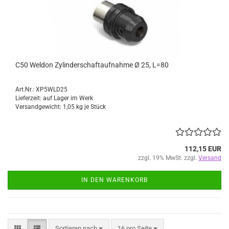
C50 Weldon Zylinderschaftaufnahme Ø 25, L=80
Art.Nr.: XP5WLD25
Lieferzeit: auf Lager im Werk
Versandgewicht:
1,05
kg je Stück
112,15 EUR
zzgl. 19% MwSt. zzgl.
Versand
IN DEN WARENKORB
Sortieren nach
pro Seite
Sortieren nach
16 pro Seite