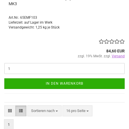
MK3
Art.Nr.: 65EMF103
Lieferzeit: auf Lager im Werk
Versandgewicht:
1,25
kg je Stück
84,60 EUR
zzgl. 19% MwSt. zzgl.
Versand
IN DEN WARENKORB
Sortieren nach
pro Seite
Sortieren nach
16 pro Seite
1