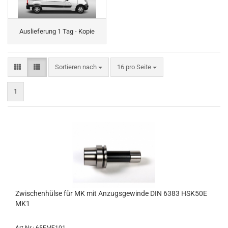
Auslieferung 1 Tag - Kopie
Sortieren nach
pro Seite
Sortieren nach
16 pro Seite
1
Zwischenhülse für MK mit Anzugsgewinde DIN 6383 HSK50E
MK1