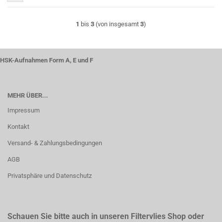
1
bis
3
(von insgesamt
3
)
HSK-Aufnahmen Form A, E und F
MEHR ÜBER...
Impressum
Kontakt
Versand- & Zahlungsbedingungen
AGB
Privatsphäre und Datenschutz
Schauen Sie bitte auch in unseren Filtervlies Shop oder