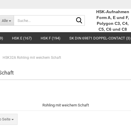
HSK-Aufnahmen
Suche...
Form A, E und F,
Alle
Polygon C3, C4,
C5, C6 und C8
9)
HSK E (167)
HSK F (194)
SK DIN 69871 DOPPEL-CONTACT (3)
HSK32A Rohling mit weichem Schaft
Schaft
Rohling mit weichem Schaft
eite
o Seite