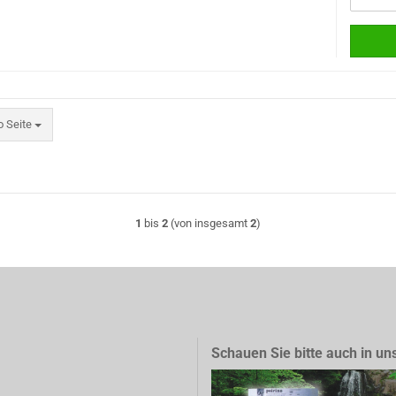
eite
o Seite
1
bis
2
(von insgesamt
2
)
Schauen Sie bitte auch in un