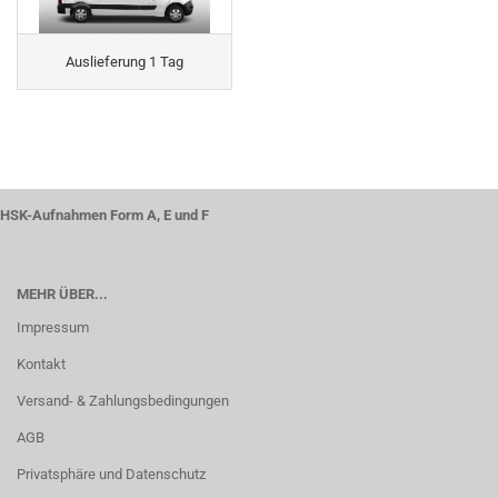
Auslieferung 1 Tag
HSK-Aufnahmen Form A, E und F
MEHR ÜBER...
Impressum
Kontakt
Versand- & Zahlungsbedingungen
AGB
Privatsphäre und Datenschutz