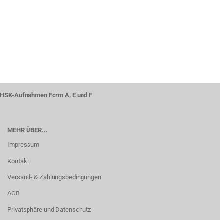
HSK-Aufnahmen Form A, E und F
MEHR ÜBER...
Impressum
Kontakt
Versand- & Zahlungsbedingungen
AGB
Privatsphäre und Datenschutz