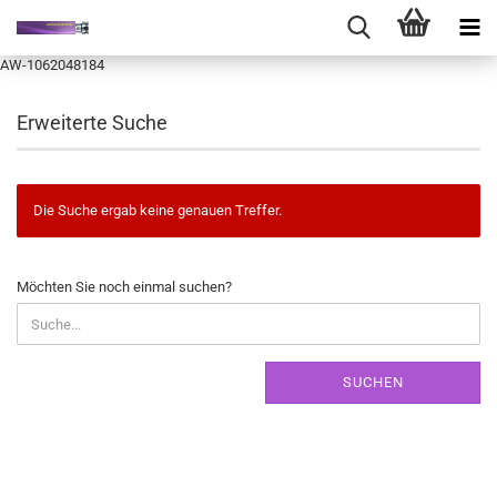
AW-1062048184
Erweiterte Suche
Die Suche ergab keine genauen Treffer.
MÖCHTEN
Möchten Sie noch einmal suchen?
SIE
NOCH
EINMAL
SUCHEN?
SUCHEN