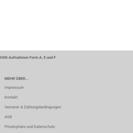
HSK-Aufnahmen Form A, E und F
MEHR ÜBER...
Impressum
Kontakt
Versand- & Zahlungsbedingungen
AGB
Privatsphäre und Datenschutz