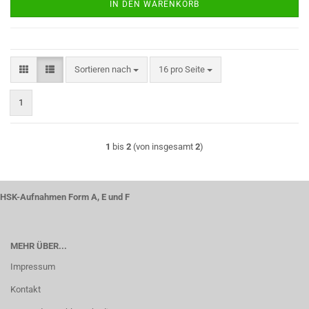
IN DEN WARENKORB
Sortieren nach
pro Seite
Sortieren nach
16 pro Seite
1
1
bis
2
(von insgesamt
2
)
HSK-Aufnahmen Form A, E und F
MEHR ÜBER...
Impressum
Kontakt