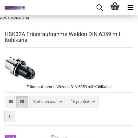
AW-1062048184
HSK32A Fräseraufnahme Weldon DIN 6359 mit
Kühlkanal
Fräseraufnahme Weldon DIN 6359 mit Kühlkanal
Sortieren nach
pro Seite
Sortieren nach
16 pro Seite
1