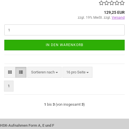
129,25 EUR
zzgl. 19% MwSt. zzgl.
Versand
IN DEN WARENKORB
Sortieren nach
pro Seite
Sortieren nach
16 pro Seite
1
1
bis
3
(von insgesamt
3
)
HSK-Aufnahmen Form A, E und F