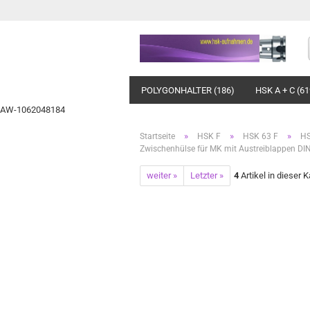
POLYGONHALTER (186)
HSK A + C (61
AW-1062048184
»
»
»
Startseite
HSK F
HSK 63 F
HS
Zwischenhülse für MK mit Austreiblappen D
weiter »
Letzter »
4
Artikel in dieser 