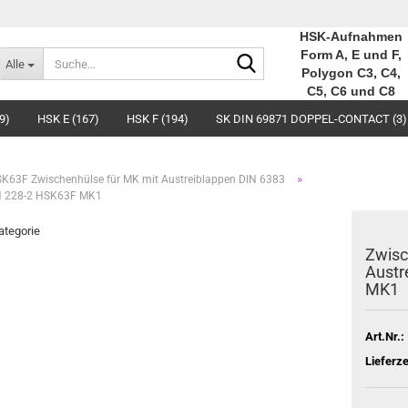
HSK-Aufnahmen
Suche...
Form A, E und F,
Alle
Polygon C3, C4,
C5, C6 und C8
9)
HSK E (167)
HSK F (194)
SK DIN 69871 DOPPEL-CONTACT (3)
»
K63F Zwischenhülse für MK mit Austreiblappen DIN 6383
IN 228-2 HSK63F MK1
Kategorie
Zwisc
Austr
MK1
Art.Nr.:
Lieferze