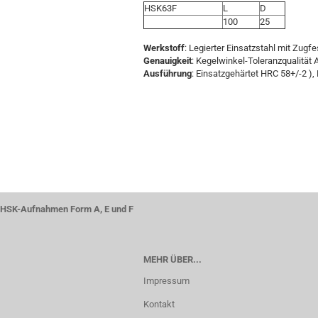
HSK63F
L
D
100
25
Werkstoff
: Legierter Einsatzstahl mit Zugf
Genauigkeit
: Kegelwinkel-Toleranzqualität 
Ausführung
: Einsatzgehärtet HRC 58+/-2 ), 
HSK-Aufnahmen Form A, E und F
MEHR ÜBER...
Impressum
Kontakt