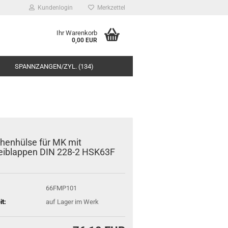
Kundenlogin
Merkzettel
Ihr Warenkorb
0,00 EUR
SPANNZANGEN/ZYL. (134)
henhülse für MK mit
eiblappen DIN 228-2 HSK63F
66FMP101
it:
auf Lager im Werk