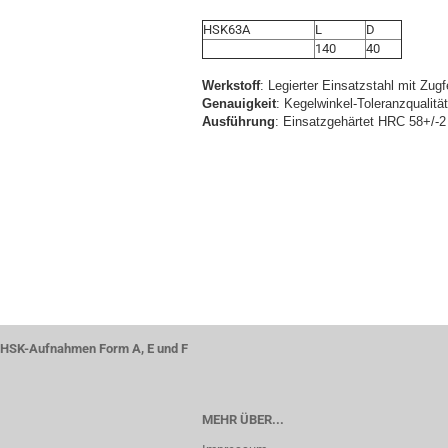
HSK63A
L
D
140
40
Werkstoff
: Legierter Einsatzstahl mit Zug
Genauigkeit
: Kegelwinkel-Toleranzqualitä
Ausführung
: Einsatzgehärtet HRC 58+/-2 
HSK-Aufnahmen Form A, E und F
MEHR ÜBER...