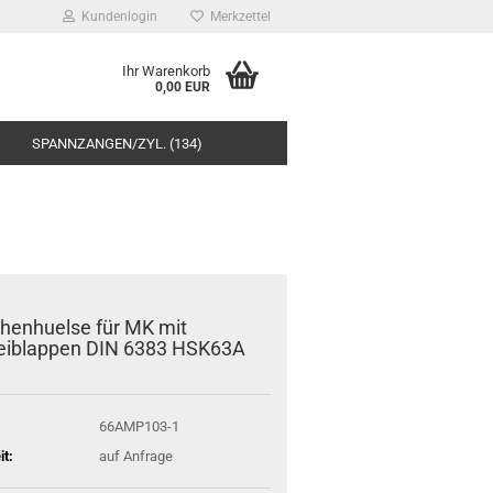
Kundenlogin
Merkzettel
Ihr Warenkorb
0,00 EUR
SPANNZANGEN/ZYL. (134)
henhuelse für MK mit
eiblappen DIN 6383 HSK63A
66AMP103-1
it:
auf Anfrage