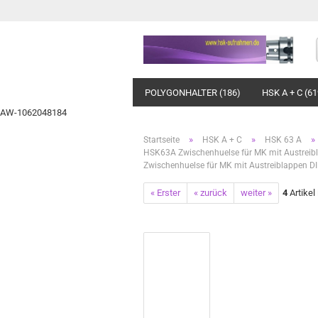
POLYGONHALTER (186)
HSK A + C (61
AW-1062048184
»
»
»
Startseite
HSK A + C
HSK 63 A
HSK63A Zwischenhuelse für MK mit Austreib
Zwischenhuelse für MK mit Austreiblappen
« Erster
« zurück
weiter »
4
Artikel