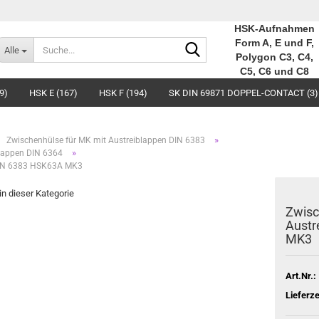
HSK-Aufnahmen
Suche...
Form A, E und F,
Alle
Polygon C3, C4,
C5, C6 und C8
9)
HSK E (167)
HSK F (194)
SK DIN 69871 DOPPEL-CONTACT (3)
»
Zwischenhülse für MK mit Austreiblappen DIN 6383
»
lappen DIN 6364
 DIN 6383 HSK63A MK3
 in dieser Kategorie
Zwisc
Austr
MK3
Art.Nr.:
Lieferze