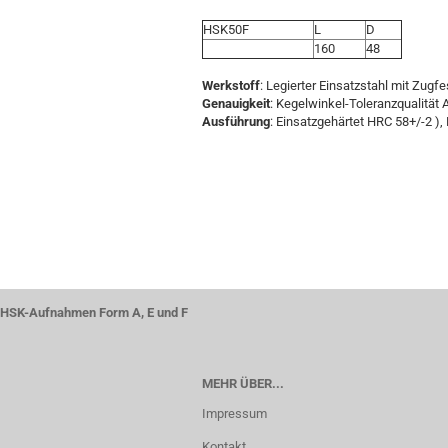
HSK50F
L
D
160
48
Werkstoff
: Legierter Einsatzstahl mit Zugf
Genauigkeit
: Kegelwinkel-Toleranzqualität 
Ausführung
: Einsatzgehärtet HRC 58+/-2 ), 
HSK-Aufnahmen Form A, E und F
MEHR ÜBER...
Impressum
Kontakt