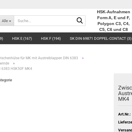
HSK-Aufnahmen
Suche...
Form A, E und F,
Alle
Polygon C3, C4,
C5, C6 und C8
9)
HSK E (167)
HSK F (194)
SK DIN 69871 DOPPEL-CONTACT (3)
»
ischenhülse für MK mit Austreiblappen DIN 6383
»
ewinde
DIN 6383 HSK50F MK4
ategorie
Zwisc
Austr
MK4
Art.Nr.:
Lieferze
Versand