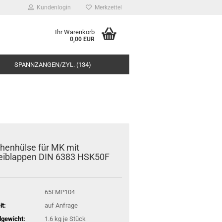
Kundenlogin
Merkzettel
Ihr Warenkorb
0,00 EUR
SPANNZANGEN/ZYL. (134)
henhülse für MK mit
eiblappen DIN 6383 HSK50F
65FMP104
it:
auf Anfrage
gewicht:
1.6
kg je Stück