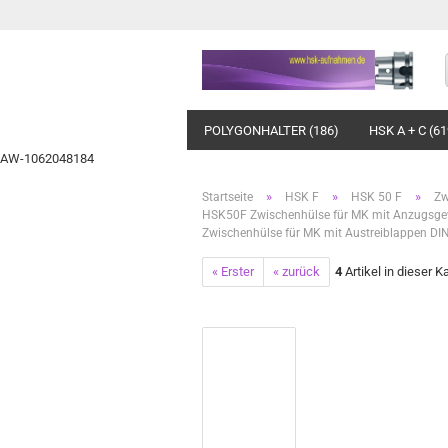
POLYGONHALTER (186)
HSK A + C (61
AW-1062048184
»
»
»
Startseite
HSK F
HSK 50 F
Zw
HSK50F Zwischenhülse für MK mit Anzugsg
Zwischenhülse für MK mit Austreiblappen 
« Erster
« zurück
4
Artikel in dieser K