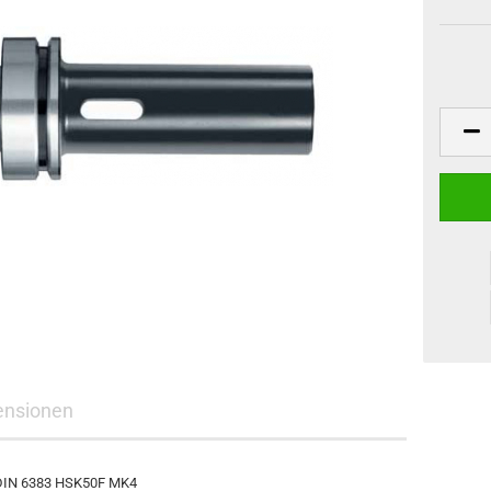
ensionen
 DIN 6383 HSK50F MK4