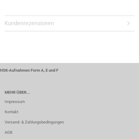
Kundenrezensionen
HSK-Aufnahmen Form A, E und F
MEHR ÜBER...
Impressum
Kontakt
Versand- & Zahlungsbedingungen
AGB