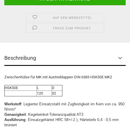
AUF DEN MERKZETTEL
FRAGE ZUM PRODUKT
Beschreibung
Zwischenhülse für MK mit Austreiblappen DIN 6383 HSK50E MK2
HSK50E
L
D
120
32
Werkstoff
: Legierter Einsatzstahl mit Zugfestigkeit im Kern von ca. 950
N/mm²
Genauigkeit
: Kegelwinkel-Toleranzqualität AT3
Ausführung
: Einsatzgehärtet HRC 58+/-2 ), Härtetiefe 0,4 - 0,5 mm
brüniert