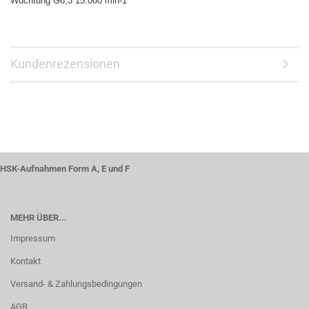
Wuchtung G6,3 15.000 min-1
Kundenrezensionen
HSK-Aufnahmen Form A, E und F
MEHR ÜBER...
Impressum
Kontakt
Versand- & Zahlungsbedingungen
AGB