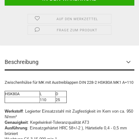
AUF DEN MERKZETTEL
FRAGE ZUM PRODUKT
Beschreibung
Zwischenhülse für MK mit Austreiblappen DIN 228-2 HSK80A MK1 A=110
HSK80A
L
D
110
25
Werkstoff
: Legierter Einsatzstahl mit Zugfestigkeit im Kern von ca. 950
N/mm²
Genauigkeit
: Kegelwinkel-Toleranzqualität AT3
Ausführung
: Einsatzgehärtet HRC 58+/-2 ), Härtetiefe 0,4 - 0,5 mm
brüniert