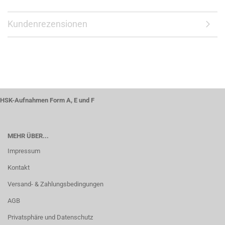
Kundenrezensionen
HSK-Aufnahmen Form A, E und F
MEHR ÜBER...
Impressum
Kontakt
Versand- & Zahlungsbedingungen
AGB
Privatsphäre und Datenschutz