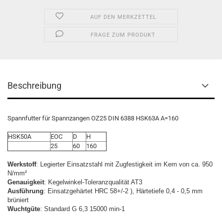
AUF DEN MERKZETTEL
FRAGE ZUM PRODUKT
Beschreibung
Spannfutter für Spannzangen OZ25 DIN 6388 HSK63A A=160
HSK50A
EOC
D
H
25
60
160
Werkstoff
: Legierter Einsatzstahl mit Zugfestigkeit im Kern von ca. 950
N/mm²
Genauigkeit
: Kegelwinkel-Toleranzqualität AT3
Ausführung
: Einsatzgehärtet HRC 58+/-2 ), Härtetiefe 0,4 - 0,5 mm
brüniert
Wuchtgüte
: Standard G 6,3 15000 min-1