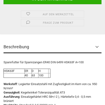
AUF DEN MERKZETTEL
FRAGE ZUM PRODUKT
Beschreibung
Spannfutter für Spannzangen ER40 DIN 6499 HSK63F A=100
HSK63F
ER
D
H
40
63
100
Werkstoff
: Legierter Einsatzstahl mit Zugfestigkeit im Kern von ca. 950
N/mm²
Genauigkeit
: Kegelwinkel-Toleranzqualität AT3
Ausführung
: Einsatzgehärtet HRC 58+/-2 ), Härtetiefe 0,4 - 0,5 mm
brüniert