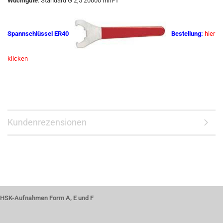
Wuchtgüte
: Standard G 2,5 20000 min-1
Spannschlüssel ER40
Bestellung:
hier
klicken
Kundenrezensionen
HSK-Aufnahmen Form A, E und F