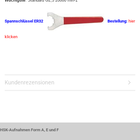
Wuchtgüte
: Standard G2,5 20000 min-1
Spannschlüssel ER32
Bestellung:
hier
klicken
Kundenrezensionen
HSK-Aufnahmen Form A, E und F