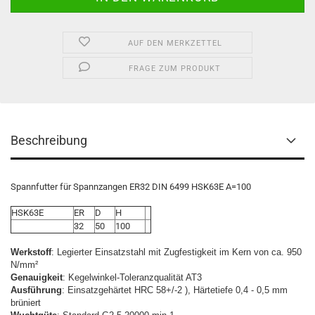
AUF DEN MERKZETTEL
FRAGE ZUM PRODUKT
Beschreibung
Spannfutter für Spannzangen ER32 DIN 6499 HSK63E A=100
HSK63E
ER
D
H
32
50
100
Werkstoff
: Legierter Einsatzstahl mit Zugfestigkeit im Kern von ca. 950
N/mm²
Genauigkeit
: Kegelwinkel-Toleranzqualität AT3
Ausführung
: Einsatzgehärtet HRC 58+/-2 ), Härtetiefe 0,4 - 0,5 mm
brüniert