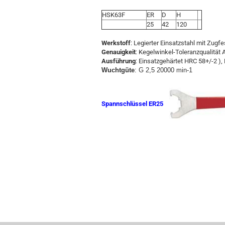
HSK63F
ER
D
H
25
42
120
Werkstoff
: Legierter Einsatzstahl mit Zugf
Genauigkeit
: Kegelwinkel-Toleranzqualität 
Ausführung
: Einsatzgehärtet HRC 58+/-2 ), 
Wuchtgüte
: G 2,5 20000 min-1
Spannschlüssel ER25