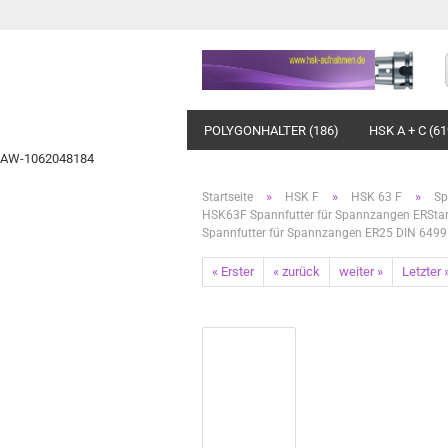
POLYGONHALTER (186)
HSK A + C (61
AW-1062048184
»
»
»
Startseite
HSK F
HSK 63 F
Sp
HSK63F Spannfutter für Spannzangen ERStan
Spannfutter für Spannzangen ER25 DIN 649
« Erster
« zurück
weiter »
Letzter 