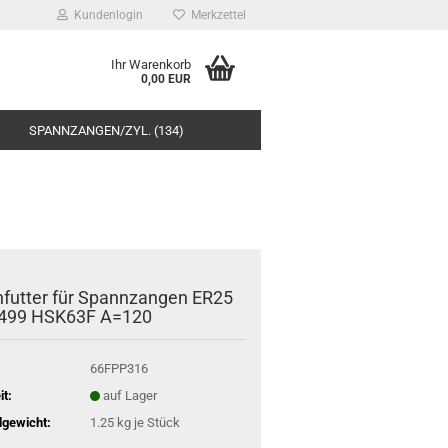
Kundenlogin
Merkzettel
Ihr Warenkorb
0,00 EUR
SPANNZANGEN/ZYL. (134)
futter für Spannzangen ER25
6499 HSK63F A=120
66FPP316
it:
auf Lager
gewicht:
1.25
kg je Stück