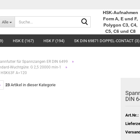
HSK-Aufnahmen
Suche...
Form A, E und F,
Alle
Polygon C3, C4,
C5, C6 und C8
9)
HSK E (167)
HSK F (194)
SK DIN 69871 DOPPEL-CONTACT (3)
»
annfutter für Spannzangen ER DIN 6499
»
dard-Wuchtgüte: G 2,5 20000 min-1
9 HSK63F A=120
»
23
Artikel in dieser Kategorie
Spann
DIN 
Art.Nr.:
Lieferze
Versand