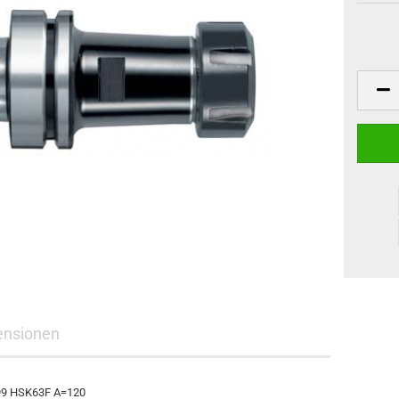
ensionen
499 HSK63F A=120