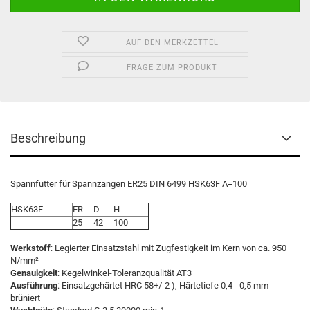
AUF DEN MERKZETTEL
FRAGE ZUM PRODUKT
Beschreibung
Spannfutter für Spannzangen ER25 DIN 6499 HSK63F A=100
HSK63F
ER
D
H
25
42
100
Werkstoff
: Legierter Einsatzstahl mit Zugfestigkeit im Kern von ca. 950
N/mm²
Genauigkeit
: Kegelwinkel-Toleranzqualität AT3
Ausführung
: Einsatzgehärtet HRC 58+/-2 ), Härtetiefe 0,4 - 0,5 mm
brüniert