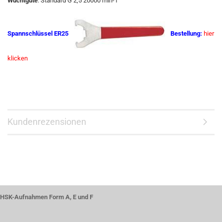
Wuchtgüte
: Standard G 2,5 20000 min-1
Spannschlüssel ER25
Bestellung:
hier
klicken
Kundenrezensionen
HSK-Aufnahmen Form A, E und F