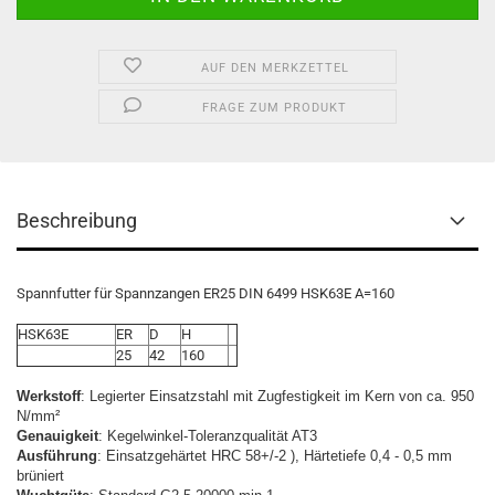
AUF DEN MERKZETTEL
FRAGE ZUM PRODUKT
Beschreibung
Spannfutter für Spannzangen ER25 DIN 6499 HSK63E A=160
HSK63E
ER
D
H
25
42
160
Werkstoff
: Legierter Einsatzstahl mit Zugfestigkeit im Kern von ca. 950
N/mm²
Genauigkeit
: Kegelwinkel-Toleranzqualität AT3
Ausführung
: Einsatzgehärtet HRC 58+/-2 ), Härtetiefe 0,4 - 0,5 mm
brüniert