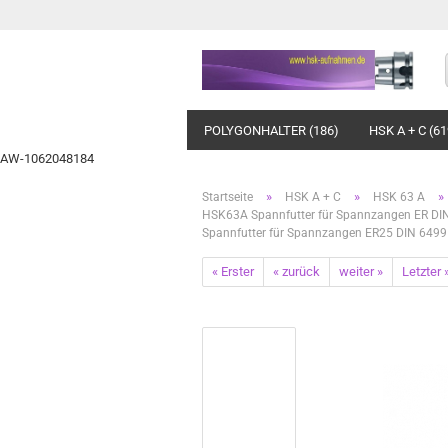
POLYGONHALTER (186)
HSK A + C (61
AW-1062048184
»
»
»
Startseite
HSK A + C
HSK 63 A
HSK63A Spannfutter für Spannzangen ER DI
Spannfutter für Spannzangen ER25 DIN 64
« Erster
« zurück
weiter »
Letzter 