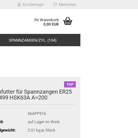
Kundenlogin
Merkzettel
Ihr Warenkorb
0,00 EUR
SPANNZANGEN/ZYL. (134)
TOP
futter für Spannzangen ER25
6499 HSK63A A=200
66APP516
it:
auf Lager im Werk
gewicht:
2.51
kg je Stück