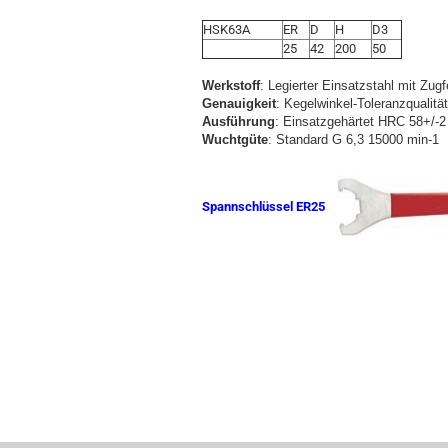
HSK63A
ER
D
H
D3
25
42
200
50
Werkstoff
: Legierter Einsatzstahl mit Zug
Genauigkeit
: Kegelwinkel-Toleranzqualitä
Ausführung
: Einsatzgehärtet HRC 58+/-2 
Wuchtgüte
: Standard G 6,3 15000 min-1
Spannschlüssel ER25