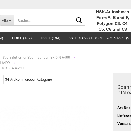
HSK-Aufnahmen
Suche...
Form A, E und F,
Alle
Polygon C3, C4,
C5, C6 und C8
9)
HSK E (167)
HSK F (194)
SK DIN 69871 DOPPEL-CONTACT (3)
»
Spannfutter für Spannzangen ER DIN 6499
»
N 6499
99 HSK63A A=200
»
34
Artikel in dieser Kategorie
Spann
DIN 
Art.Nr.:
Lieferze
Versand