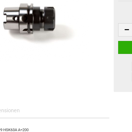
ensionen
499 HSK63A A=200