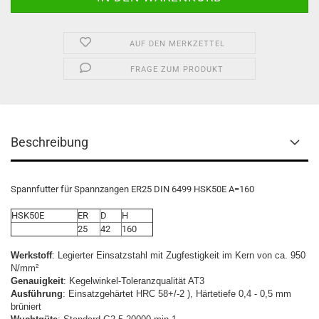
AUF DEN MERKZETTEL
FRAGE ZUM PRODUKT
Beschreibung
Spannfutter für Spannzangen ER25 DIN 6499 HSK50E A=160
HSK50E
ER
D
H
25
42
160
Werkstoff
: Legierter Einsatzstahl mit Zugfestigkeit im Kern von ca. 950
N/mm²
Genauigkeit
: Kegelwinkel-Toleranzqualität AT3
Ausführung
: Einsatzgehärtet HRC 58+/-2 ), Härtetiefe 0,4 - 0,5 mm
brüniert