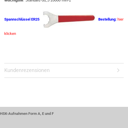
Wuchtgüte
: Standard G2,5 20000 min-1
Spannschlüssel ER25
Bestellung:
hier
klicken
Kundenrezensionen
HSK-Aufnahmen Form A, E und F