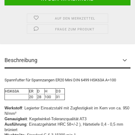
AUF DEN MERKZETTEL
FRAGE ZUM PRODUKT
Beschreibung
Spannfutter für Spannzangen ER20 Mini DIN 6499 HSK63A A=100
HSK63A
ER
D
H
D3
20
28
100
31
Werkstoff
: Legierter Einsatzstahl mit Zugfestigkeit im Kern von ca. 950
N/mm²
Genauigkeit
: Kegelwinkel-Toleranzqualität AT3
Ausführung
: Einsatzgehärtet HRC 58+/-2 ), Härtetiefe 0,4 - 0,5 mm
brüniert