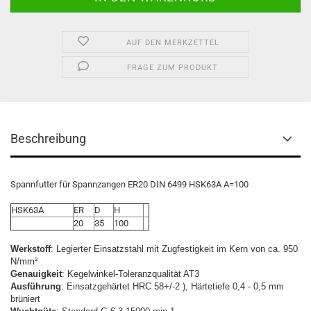
AUF DEN MERKZETTEL
FRAGE ZUM PRODUKT
Beschreibung
Spannfutter für Spannzangen ER20 DIN 6499 HSK63A A=100
HSK63A
ER
D
H
20
35
100
Werkstoff
: Legierter Einsatzstahl mit Zugfestigkeit im Kern von ca. 950
N/mm²
Genauigkeit
: Kegelwinkel-Toleranzqualität AT3
Ausführung
: Einsatzgehärtet HRC 58+/-2 ), Härtetiefe 0,4 - 0,5 mm
brüniert