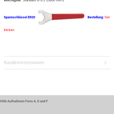
Wuchtgüte
: Standard G 6,3 15000 min-1
Spannschlüssel ER20
Bestellung:
hier
klicken
Kundenrezensionen
HSK-Aufnahmen Form A, E und F