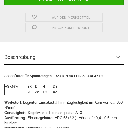
AUF DEN MERKZETTEL
FRAGE ZUM PRODUKT
Beschreibung
Spannfutter für Spannzangen ER20 DIN 6499 HSK100A A=120
HSK63A
ER
D
H
D3
20
35
120
42
Werkstoff
: Legierter Einsatzstahl mit Zugfestigkeit im Kern von ca. 950
N/mm²
Genauigkeit
: Kegelwinkel-Toleranzqualität AT3
Ausführung
: Einsatzgehärtet HRC 58+/-2 ), Härtetiefe 0,4 - 0,5 mm
brüniert