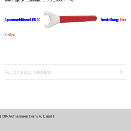
Wuchtgüte
: Standard G 6,3 15000 min-1
Spannschlüssel ER20
Bestellung:
hier
klicken
Kundenrezensionen
HSK-Aufnahmen Form A, E und F