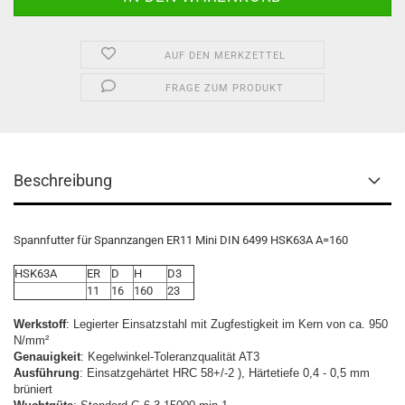
AUF DEN MERKZETTEL
FRAGE ZUM PRODUKT
Beschreibung
Spannfutter für Spannzangen ER11 Mini DIN 6499 HSK63A A=160
HSK63A
ER
D
H
D3
11
16
160
23
Werkstoff
: Legierter Einsatzstahl mit Zugfestigkeit im Kern von ca. 950
N/mm²
Genauigkeit
: Kegelwinkel-Toleranzqualität AT3
Ausführung
: Einsatzgehärtet HRC 58+/-2 ), Härtetiefe 0,4 - 0,5 mm
brüniert