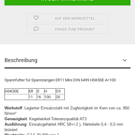
AUF DEN MERKZETTEL
FRAGE ZUM PRODUKT
Beschreibung
Spannfutter für Spannzangen ER11 Mini DIN 6499 HSK50E A=100
HSK50E
ER
D
H
D3
11
16
100
20
Werkstoff
: Legierter Einsatzstahl mit Zugfestigkeit im Kern von ca. 950
N/mm²
Genauigkeit
: Kegelwinkel-Toleranzqualität AT3
Ausführung
: Einsatzgehärtet HRC 58+/-2 ), Härtetiefe 0,4 - 0,5 mm
brüniert