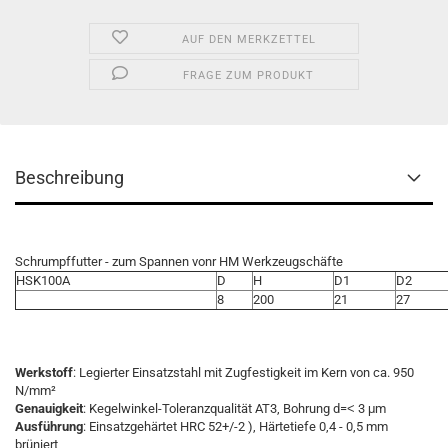
AUF DEN MERKZETTEL
FRAGE ZUM PRODUKT
Beschreibung
Schrumpffutter - zum Spannen vonr HM Werkzeugschäfte
HSK100A
D
H
D1
D2
8
200
21
27
Werkstoff
: Legierter Einsatzstahl mit Zugfestigkeit im Kern von ca. 950
N/mm²
Genauigkeit
: Kegelwinkel-Toleranzqualität AT3, Bohrung d=˂ 3 μm
Ausführung
: Einsatzgehärtet HRC 52+/-2 ), Härtetiefe 0,4 - 0,5 mm
brüniert