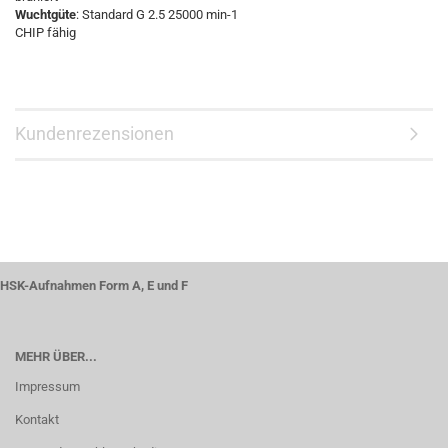
Wuchtgüte
: Standard G 2.5 25000 min-1
CHIP fähig
Kundenrezensionen
HSK-Aufnahmen Form A, E und F
MEHR ÜBER...
Impressum
Kontakt