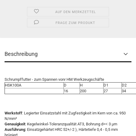
AUF DEN MERKZETTEL
FRAGE ZUM PRODUKT
Beschreibung
Schrumpffutter - zum Spannen vonr HM Werkzeugschäfte
HSK100A
D
H
D1
D2
16
200
27
34
Werkstoff
: Legierter Einsatzstahl mit Zugfestigkeit im Kern von ca. 950
N/mm²
Genauigkeit
: Kegelwinkel-Toleranzqualität AT3, Bohrung d=˂ 3 μm
Ausführung
: Einsatzgehärtet HRC 52+/-2 ), Härtetiefe 0,4 - 0,5 mm
brüniert