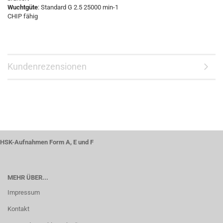
Wuchtgüte
: Standard G 2.5 25000 min-1
CHIP fähig
Kundenrezensionen
HSK-Aufnahmen Form A, E und F
MEHR ÜBER...
Impressum
Kontakt