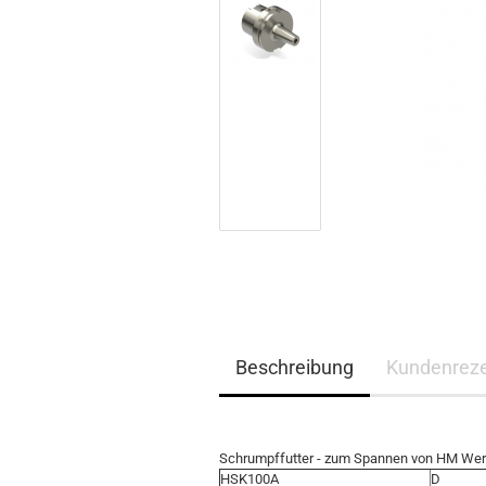
Beschreibung
Kundenrez
Schrumpffutter - zum Spannen von HM We
HSK100A
D