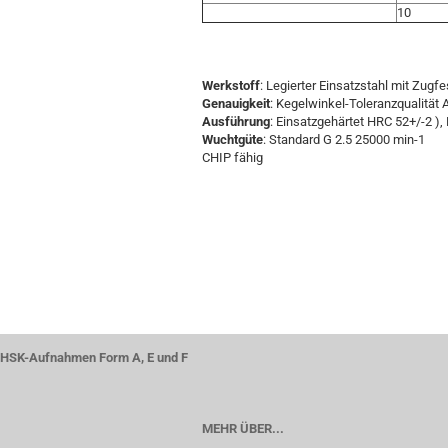
10
Werkstoff
: Legierter Einsatzstahl mit Zugf
Genauigkeit
: Kegelwinkel-Toleranzqualität
Ausführung
: Einsatzgehärtet HRC 52+/-2 ), 
Wuchtgüte
: Standard G 2.5 25000 min-1
CHIP fähig
HSK-Aufnahmen Form A, E und F
MEHR ÜBER...