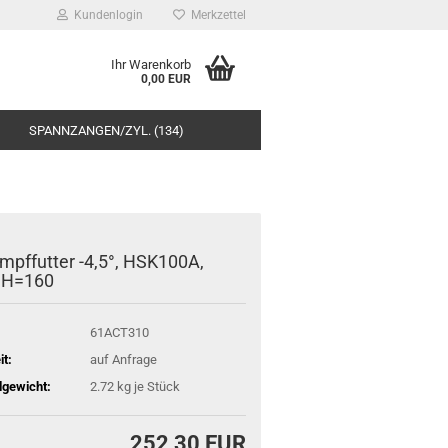
Kundenlogin
Merkzettel
Ihr Warenkorb
0,00 EUR
SPANNZANGEN/ZYL. (134)
mpffutter -4,5°, HSK100A,
 H=160
61ACT310
it:
auf Anfrage
gewicht:
2.72
kg je Stück
252,30 EUR