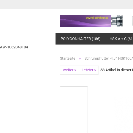
POLYGONHALTER (186)
HSK A + C (61
AW-1062048184
»
Startseite
Schrumpffutter -4,5°, HSK100
weiter »
Letzter »
53
Artikel in dieser