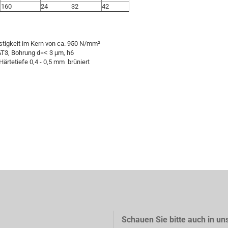
160
24
32
42
estigkeit im Kern von ca. 950 N/mm²
 AT3, Bohrung d=˂ 3 μm, h6
Härtetiefe 0,4 - 0,5 mm brüniert
Schauen Sie bitte auch in un