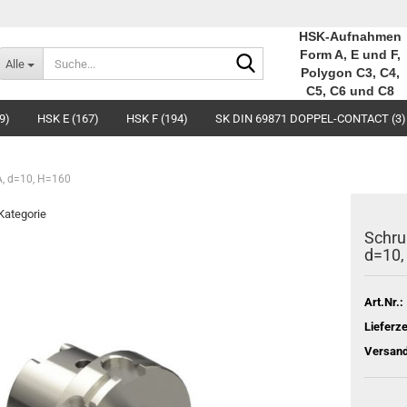
HSK-Aufnahmen
Suche...
Form A, E und F,
Alle
Polygon C3, C4,
C5, C6 und C8
9)
HSK E (167)
HSK F (194)
SK DIN 69871 DOPPEL-CONTACT (3)
A, d=10, H=160
 Kategorie
Schru
d=10,
Art.Nr.:
Lieferze
Versand