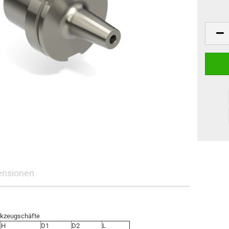
ensionen
rkzeugschäfte
H
D1
D2
L