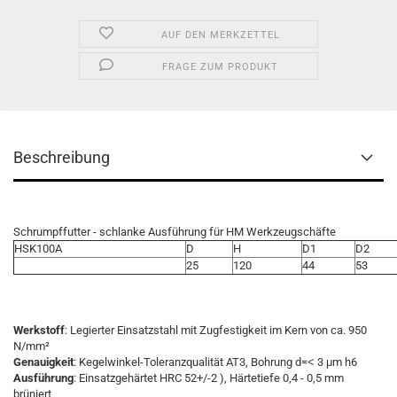
AUF DEN MERKZETTEL
FRAGE ZUM PRODUKT
Beschreibung
Schrumpffutter - schlanke Ausführung für HM Werkzeugschäfte
HSK100A
D
H
D1
D2
25
120
44
53
Werkstoff
: Legierter Einsatzstahl mit Zugfestigkeit im Kern von ca. 950
N/mm²
Genauigkeit
: Kegelwinkel-Toleranzqualität AT3, Bohrung d=˂ 3 μm h6
Ausführung
: Einsatzgehärtet HRC 52+/-2 ), Härtetiefe 0,4 - 0,5 mm
brüniert