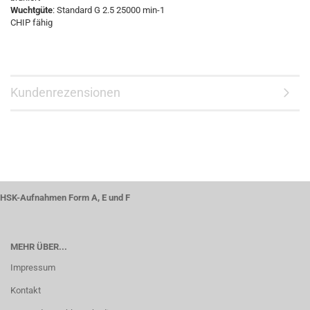
Wuchtgüte
: Standard G 2.5 25000 min-1
CHIP fähig
Kundenrezensionen
HSK-Aufnahmen Form A, E und F
MEHR ÜBER...
Impressum
Kontakt