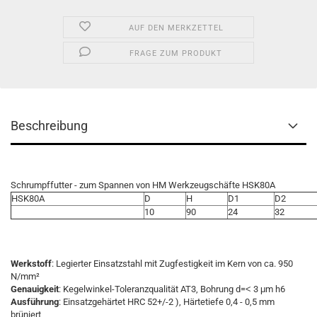
AUF DEN MERKZETTEL
FRAGE ZUM PRODUKT
Beschreibung
Schrumpffutter - zum Spannen von HM Werkzeugschäfte HSK80A
HSK80A
D
H
D1
D2
10
90
24
32
Werkstoff
: Legierter Einsatzstahl mit Zugfestigkeit im Kern von ca. 950
N/mm²
Genauigkeit
: Kegelwinkel-Toleranzqualität AT3, Bohrung d=˂ 3 μm h6
Ausführung
: Einsatzgehärtet HRC 52+/-2 ), Härtetiefe 0,4 - 0,5 mm
brüniert