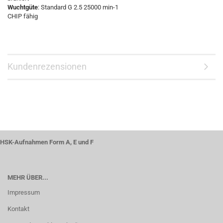
Wuchtgüte
: Standard G 2.5 25000 min-1
CHIP fähig
Kundenrezensionen
HSK-Aufnahmen Form A, E und F
MEHR ÜBER...
Impressum
Kontakt