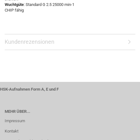
Wuchtgüte
: Standard G 2.5 25000 min-1
CHIP fähig
Kundenrezensionen
HSK-Aufnahmen Form A, E und F
MEHR ÜBER...
Impressum
Kontakt