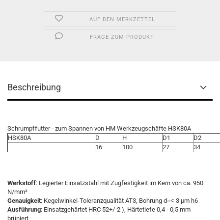
AUF DEN MERKZETTEL
FRAGE ZUM PRODUKT
Beschreibung
Schrumpffutter - zum Spannen von HM Werkzeugschäfte HSK80A
HSK80A
D
H
D1
D2
16
100
27
34
Werkstoff
: Legierter Einsatzstahl mit Zugfestigkeit im Kern von ca. 950
N/mm²
Genauigkeit
: Kegelwinkel-Toleranzqualität AT3, Bohrung d=˂ 3 μm h6
Ausführung
: Einsatzgehärtet HRC 52+/-2 ), Härtetiefe 0,4 - 0,5 mm
brüniert