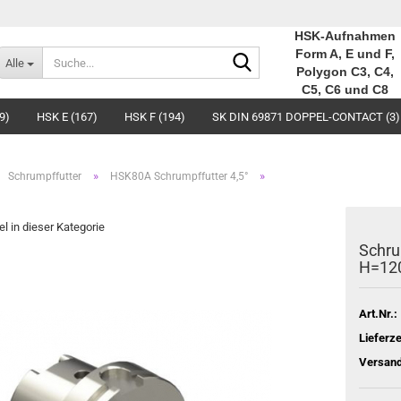
HSK-Aufnahmen
Suche...
Form A, E und F,
Alle
Polygon C3, C4,
C5, C6 und C8
9)
HSK E (167)
HSK F (194)
SK DIN 69871 DOPPEL-CONTACT (3)
»
»
Schrumpffutter
HSK80A Schrumpffutter 4,5°
el in dieser Kategorie
Schru
H=12
Art.Nr.:
Lieferze
Versand