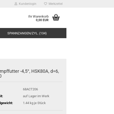
Kundenlogin
Merkzettel
Ihr Warenkorb
0,00 EUR
SPANNZANGEN/ZYL. (134)
mpffutter -4,5°, HSK80A, d=6,
0
68ACT206
it:
auf Lager im Werk
gewicht:
1.44
kg je Stück