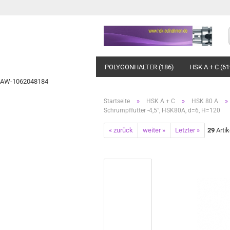
POLYGONHALTER (186)
HSK A + C (61
AW-1062048184
»
»
»
Startseite
HSK A + C
HSK 80 A
Schrumpffutter -4,5°, HSK80A, d=6, H=120
« zurück
weiter »
Letzter »
29
Artik