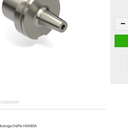
ensionen
rkzeugschäfte HSK80A