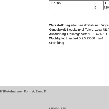
HSK80A
D
H
6
120
Werkstoff
: Legierter Einsatzstahl mit Zugf
Genauigkeit
: Kegelwinkel-Toleranzqualität
Ausführung
: Einsatzgehärtet HRC 52+/-2 ), 
Wuchtgüte
: Standard G 2.5 25000 min-1
CHIP fähig
HSK-Aufnahmen Form A, E und F
MEHR ÜBER...