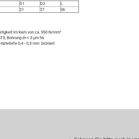
D1
D2
L
21
27
36
estigkeit im Kern von ca. 950 N/mm²
 AT3, Bohrung d=˂ 3 μm h6
Härtetiefe 0,4 - 0,5 mm brüniert