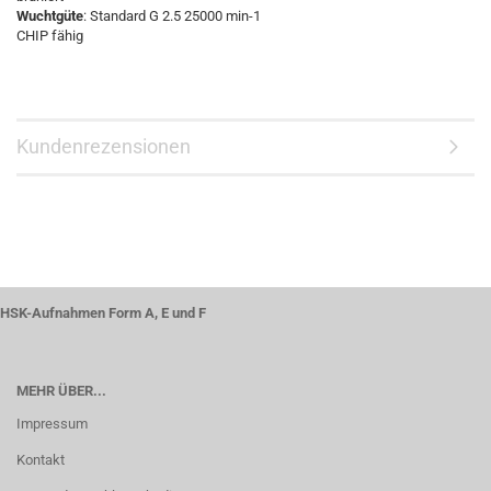
Wuchtgüte
: Standard G 2.5 25000 min-1
CHIP fähig
Kundenrezensionen
HSK-Aufnahmen Form A, E und F
MEHR ÜBER...
Impressum
Kontakt