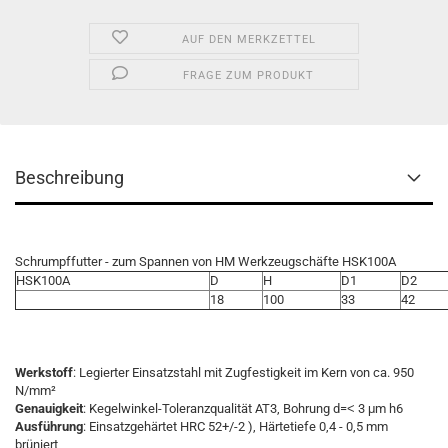
AUF DEN MERKZETTEL
FRAGE ZUM PRODUKT
Beschreibung
Schrumpffutter - zum Spannen von HM Werkzeugschäfte HSK100A
HSK100A
D
H
D1
D2
18
100
33
42
Werkstoff
: Legierter Einsatzstahl mit Zugfestigkeit im Kern von ca. 950
N/mm²
Genauigkeit
: Kegelwinkel-Toleranzqualität AT3, Bohrung d=˂ 3 μm h6
Ausführung
: Einsatzgehärtet HRC 52+/-2 ), Härtetiefe 0,4 - 0,5 mm
brüniert